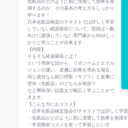
化粧品がどのように肌に浸透して効果を発
揮するのか、その基本の考え方をしっかり
学べます！
日本化粧品検定のテキストでは詳しく学習
していない経皮吸収について、普段は一般
向けに講演していない専門家から90分しっ
かりと学ぶことが出来ます。
【内容】
そもそも経皮吸収とは？
という簡単な話から、リポソームとエマル
ジョンの違い、皮膚に効果を求める場合、
同じ成分なら経口摂取（サプリ）と皮膚に
塗布（化粧品）のどちらが有効？
など興味深い話題まで幅広く学ぶことがで
きます。
【こんな方におススメ】
・日本化粧品検定協会のテキストでは詳しく学習
・化粧品がどのように肌に浸透して効果を発揮す
・学習教材コスメを使って学習したい方