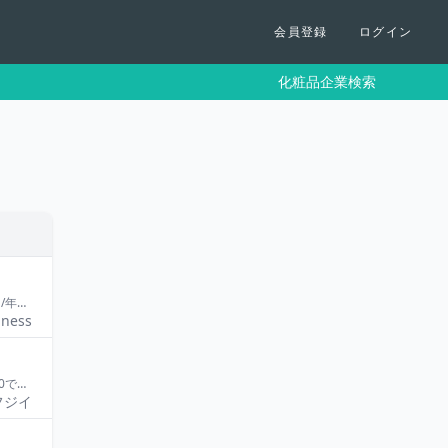
会員登録
ログイン
化粧品企業検索
お世話になります。 国産（瀬戸内）レモンを原料として提供したく、相談です。 国産レモンはその生産量が約1万トン/年、加工果においても3000トン/年ほどと限られた原料となっております。 美容とのイメージが想起されるレモン、また国産といった付加価値原料として利用を検討されている方おりましたらご連絡下さい。 弊社は農業生産法人を合弁にて設立、26年より国産レモンの生産振興を開始しており10年後には新たに100haを作付け予定、新たに3000トン/年の新規収穫を見込んでいます。 情報交換からでも構いませんので、よろしくお願いします。
iness
【ターゲット】 例）20~40代向けの女性 【想定ロット】 例）100個~ 【成分について】 例）◯◯、△△、□□ 【製造予算について】 例）1個あたり¥500で販売予定 【ケースについて】 例）1回あたり少量ずつ利用していただく想定のため、チューブ形式を想定 【容量について」 例）1個あたり約200ml想定 【コメント】
フジイ