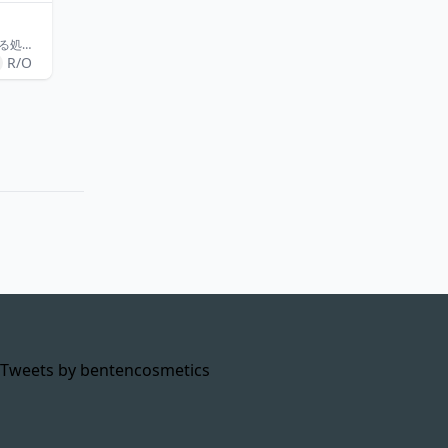
【こんなお悩みはありませんか？】 ・フェイスマスクや化粧水を製造したいが、バルク処方がわからない ・開発コストを抑えつつ、他社と差別化できる処方を作りたい ・現在の試作品で「テクスチャーが重い／乾燥が早い」といった課題がある ・原料の相性や安全性の検証方法がわからない ・小ロットで試作から始めたい（個人事業主・D2C向け） 【サポート内容】 ＊成分選定 ＊処方検討書・試作レシピの提供 ＊OEM製造業者への橋渡しサポート ＊改良のためのフィードバック（メール・電話にて対応） 【対応できるもの】 ＊フェイスマスク、化粧水、クリーム系、美容液の処方 ＊OEM製造先のご紹介（単価交渉も希望に沿う）
R/O
Tweets by bentencosmetics