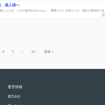
様、個人様へ
4
5
...
次 ›
最後 »
運営情報
運営会社