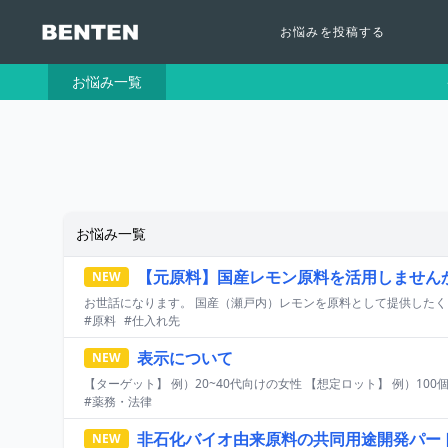
お悩みを投稿する
お悩み一覧
お悩み一覧
【元原料】国産レモン原料を活用しません
NEW
#原料
#仕入れ先
表示について
NEW
#薬務・法律
非石化バイオ由来原料の共同用途開発パー
NEW