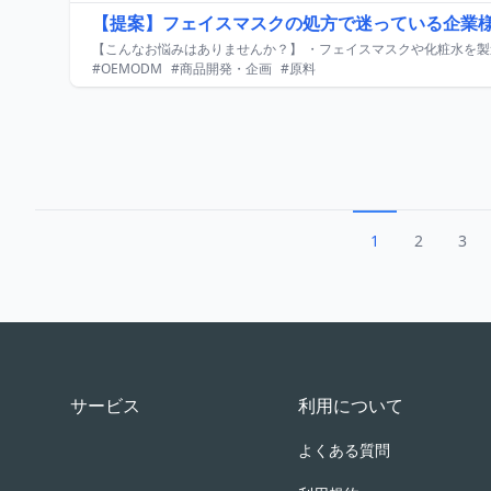
【提案】フェイスマスクの処方で迷っている企業
#OEMODM
#商品開発・企画
#原料
1
2
3
Footer
サービス
利用について
よくある質問