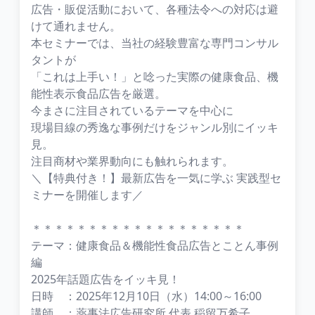
広告・販促活動において、各種法令への対応は避
けて通れません。
本セミナーでは、当社の経験豊富な専門コンサル
タントが
「これは上手い！」と唸った実際の健康食品、機
能性表示食品広告を厳選。
今まさに注目されているテーマを中心に
現場目線の秀逸な事例だけをジャンル別にイッキ
見。
注目商材や業界動向にも触れられます。
＼【特典付き！】最新広告を一気に学ぶ 実践型セ
ミナーを開催します／
＊＊＊＊＊＊＊＊＊＊＊＊＊＊＊＊＊＊＊
テーマ：健康食品＆機能性食品広告とことん事例
編
2025年話題広告をイッキ見！
日時 ：2025年12月10日（水）14:00～16:00
講師 ：薬事法広告研究所 代表 稲留万希子