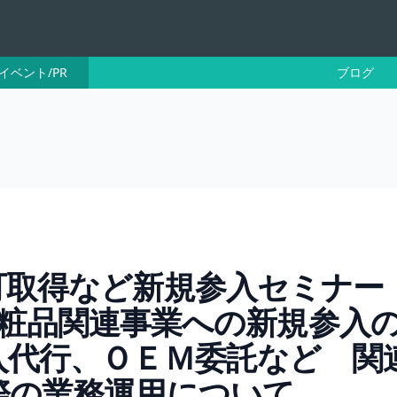
イベント/PR
ブログ
可取得など新規参入セミナー
neー化粧品関連事業への新規参入
入代行、ＯＥＭ委託など 関
際の業務運用について