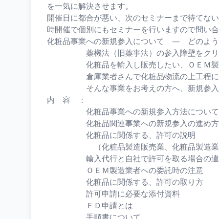
を一気に解決させます。
開催日に都合が悪い、次のセミナーまで待てない
時開催で個別にもセミナーを行いますので問い合
化粧品事業への新規参入について ― どのよう
薬機法（旧薬事法）の参入障壁をクリ
化粧品を輸入し販売したい、ＯＥＭ製造
倉庫業者さんで化粧品物流の上工程に
そんな事業をお考えの方へ、新規参入の
内 容 ：
化粧品事業への新規参入方法について
化粧品関連事業への新規参入の進め方
化粧品に関係する、許可の説明
（化粧品製造販売業、化粧品製造業
輸入代行と自社で許可を取る場合の違
ＯＥＭ製造業者への委託時の注意
化粧品に関係する、許可の取り方
許可申請に必要な添付資料
ＦＤ申請とは
手順書について