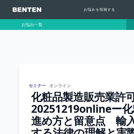
お悩みを投稿する
お悩み一覧
セミナー
オンライン
化粧品製造販売業許
20251219onli
進め方と留意点 輸
する法律の理解と実