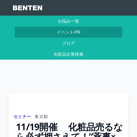
お悩み一覧
イベント/PR
ブログ
化粧品企業検索
セミナー
東京都
11/19開催 化粧品売るな
ら必ず押さえて！”薬事×