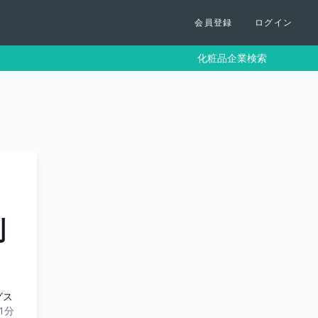
会員登録
ログイン
化粧品企業検索
利
グス
31分