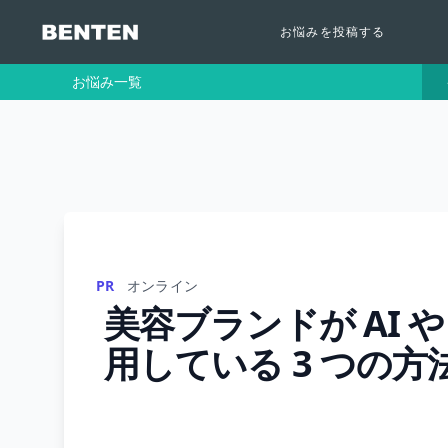
お悩みを投稿する
お悩み一覧
PR
オンライン
美容ブランドが AI 
用している 3 つの方