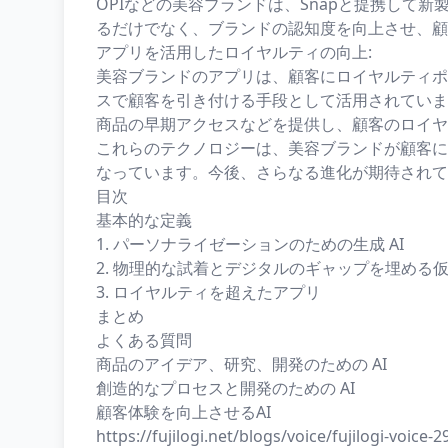
OPIなどの美容ブランドは、Snapと提携して
るだけでなく、ブランドの認知度を向上させ、顧
アプリを活用したロイヤルティの向上:
美容ブランドのアプリは、顧客にロイヤルティポ
スで顧客を引き付ける手段として活用されています。C
商品の早期アクセスなどを提供し、顧客のロイヤ
これらのテクノロジーは、美容ブランドが顧客に
なっています。今後、さらなる進化が期待されて
目次
基本的な定義
1. パーソナライゼーションのための生成 AI
2. 物理的な試着とデジタルのギャップを埋める
3. ロイヤルティを超えたアプリ
まとめ
よくある質問
商品のアイデア、研究、開発のための AI
創造的なプロセスと開発のための AI
顧客体験を向上させるAI
https://fujilogi.net/blogs/voice/fujilogi-voice